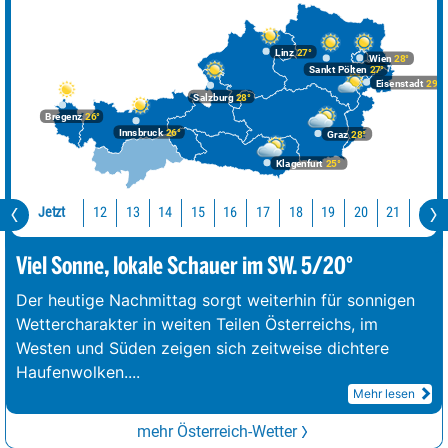
Linz
27°
Wien
28°
Sankt Pölten
27°
Eisenstadt
29°
Salzburg
28°
Bregenz
26°
Innsbruck
26°
Graz
28°
Klagenfurt
25°
Jetzt
12
13
14
15
16
17
18
19
20
21
22
Viel Sonne, lokale Schauer im SW. 5/20°
Der heutige Nachmittag sorgt weiterhin für sonnigen
Wettercharakter in weiten Teilen Österreichs, im
Westen und Süden zeigen sich zeitweise dichtere
Haufenwolken.
...
Mehr lesen
mehr Österreich-Wetter