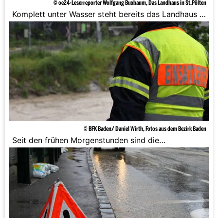
© oe24-Leserreporter Wolfgang Buxbaum, Das Landhaus in St.Pölten
Komplett unter Wasser steht bereits das Landhaus in
St. Pölten.
© BFK Baden/ Daniel Wirth, Fotos aus dem Bezirk Baden
Seit den frühen Morgenstunden sind die
Feuerwehrleute unterwegs.