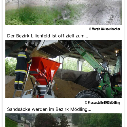
© Margit Weissenbacher
Der Bezirk Lilienfeld ist offiziell zum
Katastrophengebiet erklärt worden.
© Pressestelle BFK Mödling
Sandsäcke werden im Bezirk Mödling
vorsichtshalber befüllt.