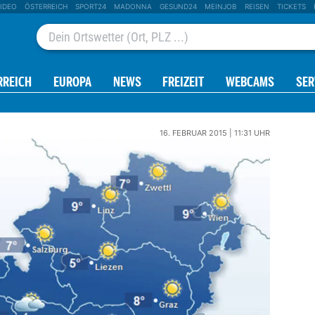
IDEO
ÖSTERREICH
SPORT24
MADONNA
GESUND24
MEINJOB
REISEN
TICKETS
RREICH
EUROPA
NEWS
FREIZEIT
WEBCAMS
SER
16. FEBRUAR 2015 | 11:31 UHR