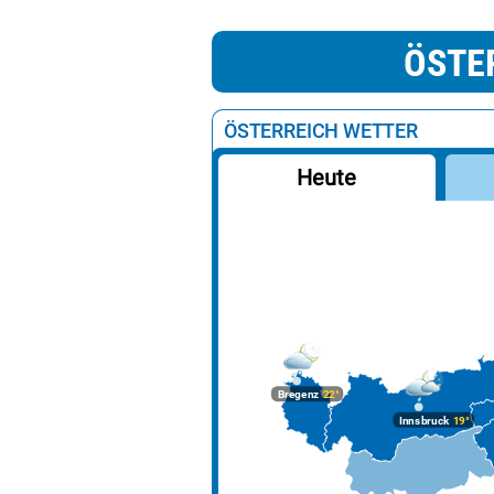
ÖSTE
ÖSTERREICH WETTER
Heute
Bregenz
22°
Innsbruck
19°