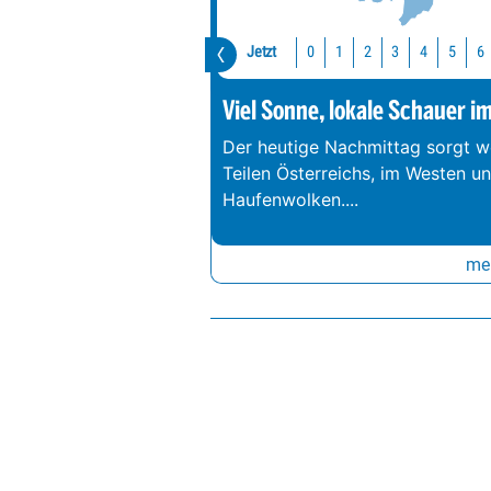
Jetzt
0
1
2
3
4
5
6
Viel Sonne, lokale Schauer i
Der heutige Nachmittag sorgt we
Teilen Österreichs, im Westen u
Haufenwolken.
...
meh