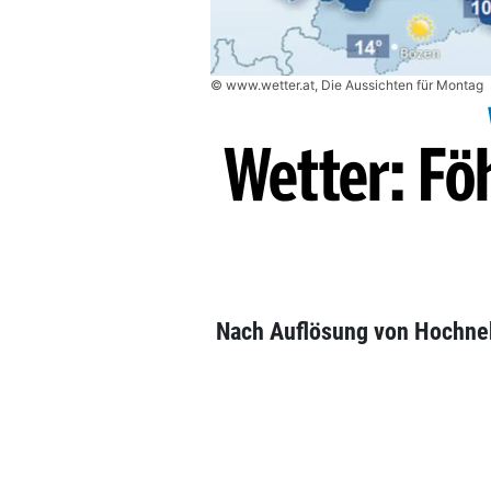
© www.wetter.at, Die Aussichten für Montag
Wetter: Föh
Nach Auflösung von Hochneb