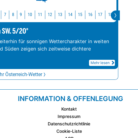
10
11
12
13
14
15
16
17
18
19
20
7
8
9
m SW. 5/20°
iterhin für sonnigen Wettercharakter in weiten
nd Süden zeigen sich zeitweise dichtere
Mehr lesen
r Österreich-Wetter
INFORMATION & OFFENLEGUNG
Kontakt
Impressum
Datenschutzrichtlinie
Cookie-Liste