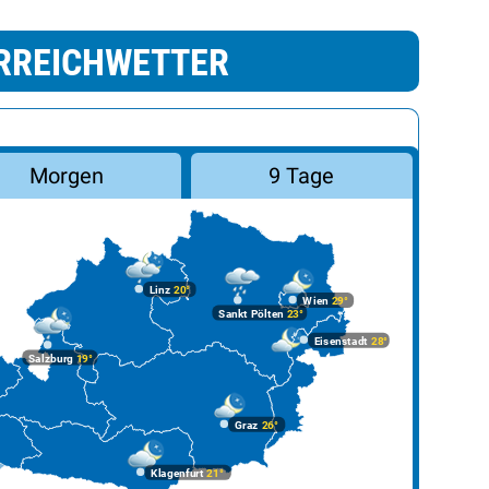
RREICHWETTER
Morgen
9 Tage
Linz
20°
Wien
29°
Sankt Pölten
23°
Eisenstadt
28°
Salzburg
19°
Graz
26°
Klagenfurt
21°