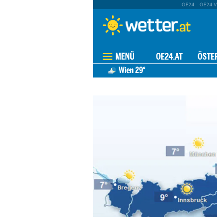
OE24
OE24 V
MENÜ
OE24.AT
ÖSTE
Wien
29°