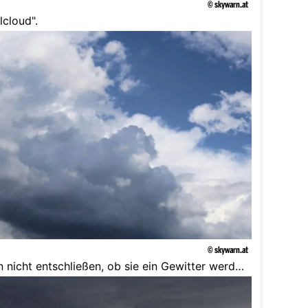
© skywarn.at
lcloud".
© skywarn.at
 nicht entschließen, ob sie ein Gewitter werden