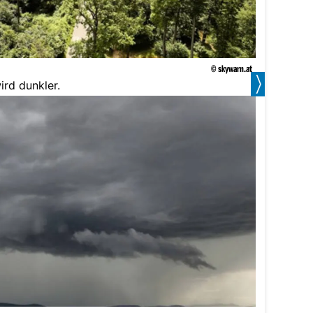
© skywarn.at
ird dunkler.