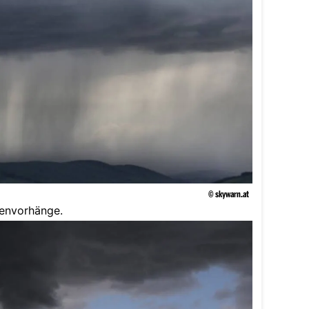
© skywarn.at
envorhänge.