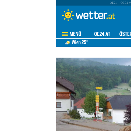
OE24
OE24 V
MENÜ
OE24.AT
ÖSTE
Wien
25°