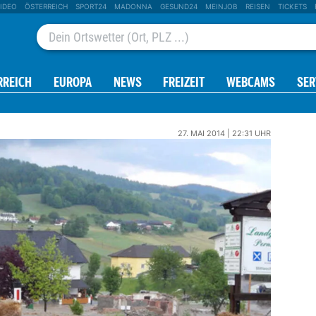
IDEO
ÖSTERREICH
SPORT24
MADONNA
GESUND24
MEINJOB
REISEN
TICKETS
RREICH
EUROPA
NEWS
FREIZEIT
WEBCAMS
SER
27. MAI 2014 | 22:31 UHR