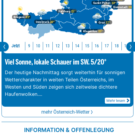
Sankt Pölten
23°
Eisenstadt
26°
Salzburg
22°
Bregenz
22°
Innsbruck
22°
Graz
27°
Klagenfurt
23°
Jetzt
10
11
12
13
14
15
16
17
18
19
9
Viel Sonne, lokale Schauer im SW. 5/20°
Der heutige Nachmittag sorgt weiterhin für sonnigen
Wettercharakter in weiten Teilen Österreichs, im
Westen und Süden zeigen sich zeitweise dichtere
Haufenwolken.
...
Mehr lesen
mehr Österreich-Wetter
INFORMATION & OFFENLEGUNG