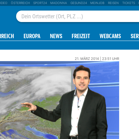
IDEO
ÖSTERREICH
SPORT24
MADONNA
GESUND24
MEINJOB
REISEN
TICKETS
RREICH
EUROPA
NEWS
FREIZEIT
WEBCAMS
SER
21. MÄRZ 2014 | 23:51 UHR