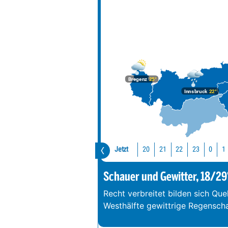
Bregenz
25°
Innsbruck
22°
Jetzt
20
21
22
23
0
1
Schauer und Gewitter, 18/29
Recht verbreitet bilden sich Que
Westhälfte gewittrige Regenschau