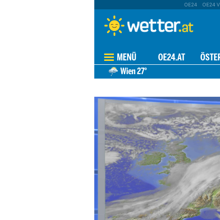
OE24
OE24 V
MENÜ
OE24.AT
ÖSTE
Wien
27°