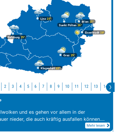
Linz
25°
Wien
27°
Sankt Pölten
26°
Eisenstadt
28°
Salzburg
19°
Graz
29°
Klagenfurt
22°
10
11
12
13
14
15
16
2
3
4
5
6
7
8
9
°
llwolken und es gehen vor allem in der
er nieder, die auch kräftig ausfallen können.
...
Mehr lesen