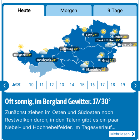
Morgen
9 Tage
Heute
Linz
27°
Wien
25°
Sankt Pölten
25°
Eisenstadt
25°
Salzburg
25°
Bregenz
25°
Innsbruck
21°
Graz
24°
Klagenfurt
22°
Jetzt
10
11
12
13
14
15
16
17
18
19
20
Oft sonnig, im Bergland Gewitter. 17/30°
Zunächst ziehen im Osten und Südosten noch
Restwolken durch, in den Tälern gibt es ein paar
Nebel- und Hochnebelfelder. Im Tagesverlauf
...
Mehr lesen