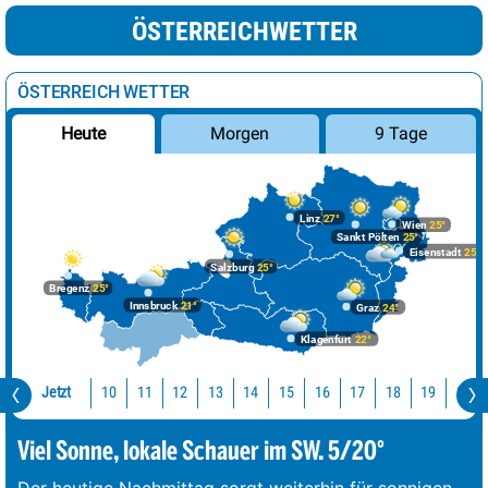
ÖSTERREICHWETTER
ÖSTERREICH WETTER
Morgen
9 Tage
Heute
Linz
27°
Wien
25°
Sankt Pölten
25°
Eisenstadt
25°
Salzburg
25°
Bregenz
25°
Innsbruck
21°
Graz
24°
Klagenfurt
22°
Jetzt
10
11
12
13
14
15
16
17
18
19
20
Viel Sonne, lokale Schauer im SW. 5/20°
Der heutige Nachmittag sorgt weiterhin für sonnigen