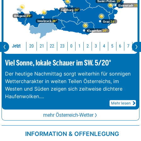
Sankt Pölten
25°
Eisenstadt
25°
Salzburg
24°
Bregenz
28°
Innsbruck
26°
Graz
24°
Klagenfurt
24°
Jetzt
20
21
22
23
0
1
2
3
4
5
6
7
8
Viel Sonne, lokale Schauer im SW. 5/20°
Der heutige Nachmittag sorgt weiterhin für sonnigen
Wettercharakter in weiten Teilen Österreichs, im
Westen und Süden zeigen sich zeitweise dichtere
Haufenwolken.
...
Mehr lesen
mehr Österreich-Wetter
INFORMATION & OFFENLEGUNG