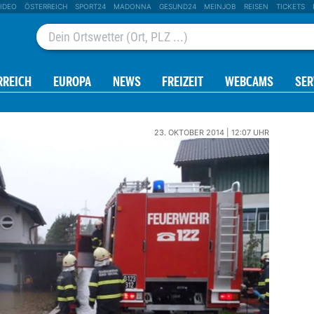
IDEO
ÖSTERREICH
SPORT24
MADONNA
GESUND24
MEINJOB
REISEN
TICKETS
RREICH
EUROPA
NEWS
FREIZEIT
WEBCAMS
SER
23. OKTOBER 2014 | 12:07 UHR