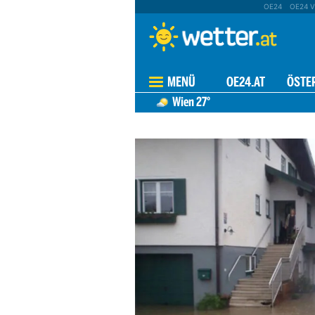
OE24
OE24 V
MENÜ
OE24.AT
ÖSTE
Wien
27°