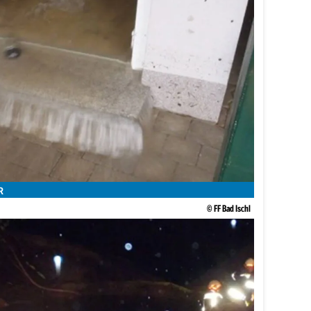
R
© FF Bad Ischl