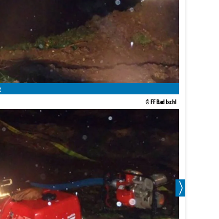
R
© FF Bad Ischl