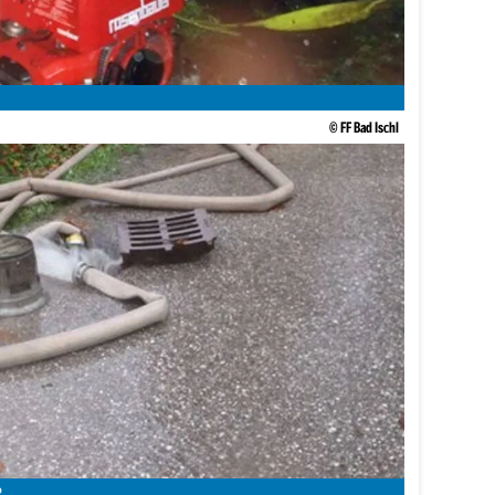
© FF Bad Ischl
R