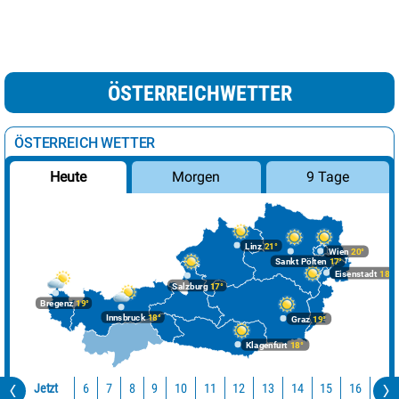
ÖSTERREICHWETTER
ÖSTERREICH WETTER
Morgen
9 Tage
Heute
Linz
21°
Wien
20°
Sankt Pölten
17°
Eisenstadt
18°
Salzburg
17°
Bregenz
19°
Innsbruck
18°
Graz
19°
Klagenfurt
18°
Jetzt
10
11
12
13
14
15
16
17
6
7
8
9