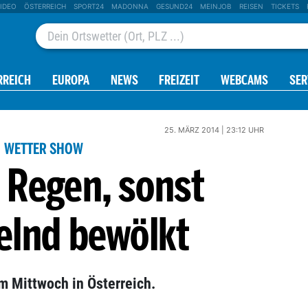
IDEO
ÖSTERREICH
SPORT24
MADONNA
GESUND24
MEINJOB
REISEN
TICKETS
RREICH
EUROPA
NEWS
FREIZEIT
WEBCAMS
SER
25. MÄRZ 2014 | 23:12 UHR
WETTER SHOW
 Regen, sonst
elnd bewölkt
m Mittwoch in Österreich.