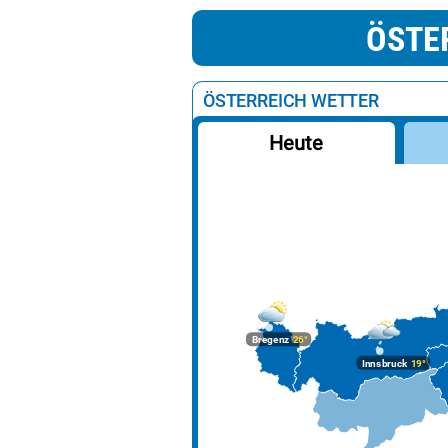
ÖSTE
ÖSTERREICH WETTER
Heute
Bregenz
26°
Innsbruck
19°