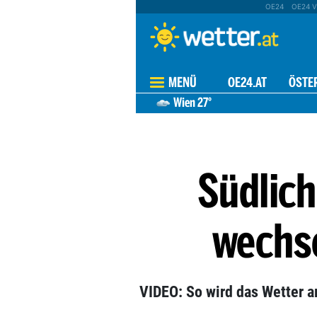
OE24
OE24 V
MENÜ
OE24.AT
ÖSTE
Wien
27°
Südlich
wechs
VIDEO: So wird das Wetter a