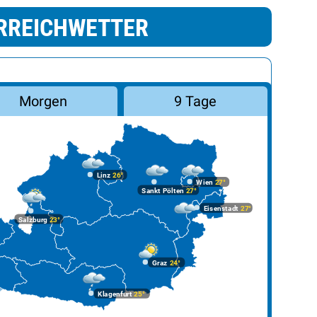
RREICHWETTER
Morgen
9 Tage
Linz
26°
Wien
27°
Sankt Pölten
27°
Eisenstadt
27°
Salzburg
23°
Graz
24°
Klagenfurt
25°