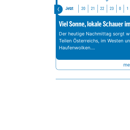
Jetzt
20
21
22
23
0
1
Viel Sonne, lokale Schauer i
Der heutige Nachmittag sorgt we
Teilen Österreichs, im Westen u
Haufenwolken.
...
meh