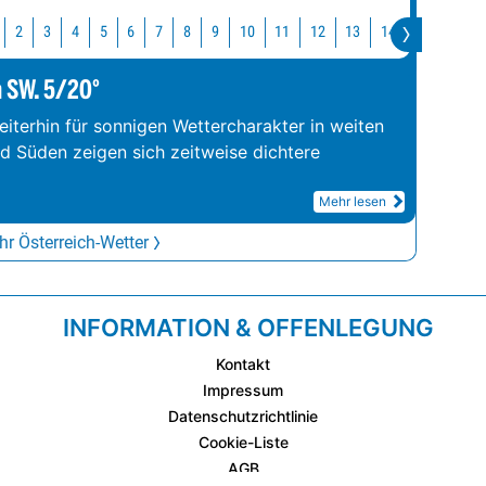
10
11
12
13
14
15
16
2
3
4
5
6
7
8
9
m SW. 5/20°
iterhin für sonnigen Wettercharakter in weiten
nd Süden zeigen sich zeitweise dichtere
Mehr lesen
r Österreich-Wetter
INFORMATION & OFFENLEGUNG
Kontakt
Impressum
Datenschutzrichtlinie
Cookie-Liste
AGB