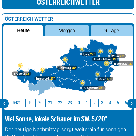
ÖSTERREICHWETTER
ÖSTERREICH WETTER
Morgen
9 Tage
Heute
Linz
27°
Wien
27°
Sankt Pölten
27°
Eisenstadt
27°
Salzburg
26°
Bregenz
29°
Innsbruck
27°
Graz
26°
Klagenfurt
25°
Jetzt
19
20
21
22
23
0
1
2
3
4
5
6
7
Viel Sonne, lokale Schauer im SW. 5/20°
Der heutige Nachmittag sorgt weiterhin für sonnigen