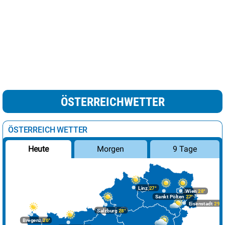
ÖSTERREICHWETTER
ÖSTERREICH WETTER
Morgen
9 Tage
Heute
Linz
27°
Wien
28°
Sankt Pölten
27°
Eisenstadt
29°
Salzburg
28°
Bregenz
26°