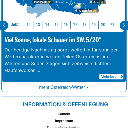
Innsbruck
26°
Graz
28°
Klagenfurt
25°
Jetzt
12
13
14
15
16
17
18
19
20
21
22
Viel Sonne, lokale Schauer im SW. 5/20°
Der heutige Nachmittag sorgt weiterhin für sonnigen
Wettercharakter in weiten Teilen Österreichs, im
Westen und Süden zeigen sich zeitweise dichtere
Haufenwolken.
...
Mehr lesen
mehr Österreich-Wetter
INFORMATION & OFFENLEGUNG
Kontakt
Impressum
Datenschutzrichtlinie