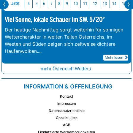
Jetzt
10
11
12
13
14
15
4
5
6
7
8
9
Viel Sonne, lokale Schauer im SW. 5/20°
Der heutige Nachmittag sorgt weiterhin für sonnigen
Wettercharakter in weiten Teilen Österreichs, im
Westen und Süden zeigen sich zeitweise dichtere
Haufenwolken.
...
Mehr lesen
mehr Österreich-Wetter
INFORMATION & OFFENLEGUNG
Kontakt
Impressum
Datenschutzrichtlinie
Cookie-Liste
AGB
Fixplatzierte Werbemöglichkeiten