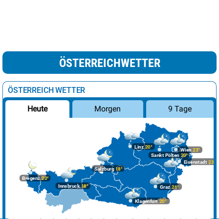
ÖSTERREICHWETTER
ÖSTERREICH WETTER
Morgen
9 Tage
Heute
Linz
20°
Wien
23°
Sankt Pölten
20°
Eisenstadt
23°
Salzburg
18°
Bregenz
20°
Innsbruck
18°
Graz
26°
Klagenfurt
20°