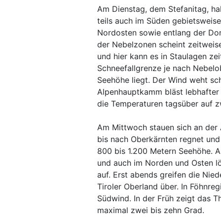
Am Dienstag, dem Stefanitag, ha
teils auch im Süden gebietsweis
Nordosten sowie entlang der Don
der Nebelzonen scheint zeitweis
und hier kann es in Staulagen ze
Schneefallgrenze je nach Nebel
Seehöhe liegt. Der Wind weht s
Alpenhauptkamm bläst lebhafter 
die Temperaturen tagsüber auf zw
Am Mittwoch stauen sich an der 
bis nach Oberkärnten regnet und 
800 bis 1.200 Metern Seehöhe. An
und auch im Norden und Osten lö
auf. Erst abends greifen die Nie
Tiroler Oberland über. In Föhnre
Südwind. In der Früh zeigt das T
maximal zwei bis zehn Grad.