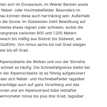
lten sich im Donauraum, im Wiener Becken sowie
e Nebel- oder Hochnebelfelder. Besonders im
au können diese auch hartnäckig sein. Außerhalb
e die Sonne. Im Südwesten zieht Bewölkung auf
itweise etwas regnen oder schneien, wobei die
obergrenze zwischen 800 und 1.200 Metern
chwach bis mäßig aus Südost bis Südwest, am
Südföhn. Von minus sechs bis null Grad steigen
ei bis elf Grad.
Alpensüdseite die Wolken und von der Silvretta
schneit es häufig. Die Schneefallgrenze bleibt bei
 der Alpennordseite ist es föhnig aufgelockert
sen sich Nebel- und Hochnebelfelder tagsüber
derschläge auch auf ganz Vorarlberg und das
gionen und am Alpenostrand bläst lebhafter
hermometer minus bis plus drei Grad, tagsüber