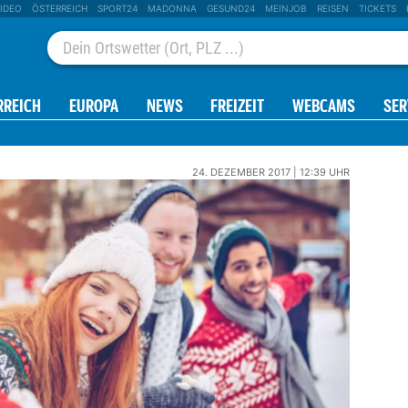
IDEO
ÖSTERREICH
SPORT24
MADONNA
GESUND24
MEINJOB
REISEN
TICKETS
RREICH
EUROPA
NEWS
FREIZEIT
WEBCAMS
SER
24. DEZEMBER 2017 | 12:39 UHR