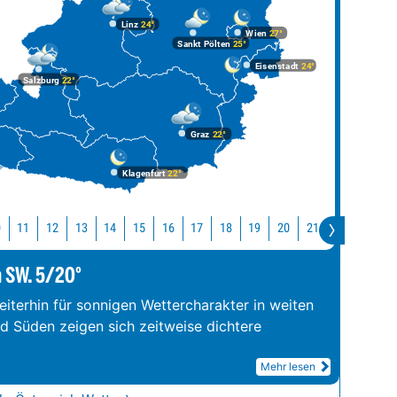
Linz
24°
Wien
27°
Sankt Pölten
25°
Eisenstadt
24°
Salzburg
22°
Graz
22°
Klagenfurt
22°
0
11
12
13
14
15
16
17
18
19
20
21
22
23
m SW. 5/20°
iterhin für sonnigen Wettercharakter in weiten
nd Süden zeigen sich zeitweise dichtere
Mehr lesen