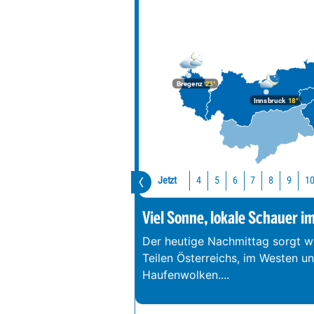
Bregenz
23°
Innsbruck
18°
Jetzt
1
4
5
6
7
8
9
Viel Sonne, lokale Schauer i
Der heutige Nachmittag sorgt we
Teilen Österreichs, im Westen u
Haufenwolken.
...