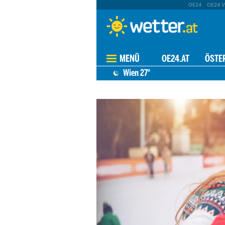
OE24
OE24 V
MENÜ
OE24.AT
ÖSTE
Wien
27°