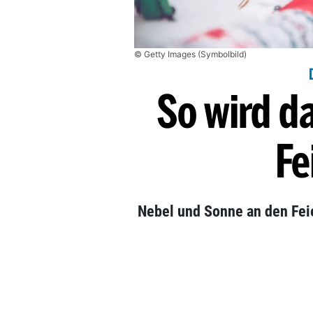
© Getty Images (Symbolbild)
So wird d
Fe
Nebel und Sonne an den Feie