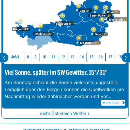
Linz
24°
Wien
23°
Sankt Pölten
21°
Eisenstadt
21°
Salzburg
19°
Bregenz
24°
Innsbruck
22°
Graz
24°
Klagenfurt
21°
Jetzt
10
11
12
13
14
15
16
17
18
1
8
9
Viel Sonne, später im SW Gewitter. 15°/31°
Am Sonntag scheint die Sonne vielerorts ungestört.
Lediglich über den Bergen können die Quellwolken am
Nachmittag wieder zahlreicher werden und vor
...
Mehr lesen
mehr Österreich-Wetter