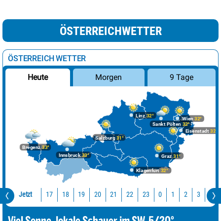
ÖSTERREICHWETTER
ÖSTERREICH WETTER
Morgen
9 Tage
Heute
Linz
32°
Wien
32°
Sankt Pölten
32°
Eisenstadt
32°
Salzburg
31°
Bregenz
33°
Innsbruck
33°
Graz
31°
Klagenfurt
32°
Jetzt
17
18
19
20
21
22
23
0
1
2
3
4