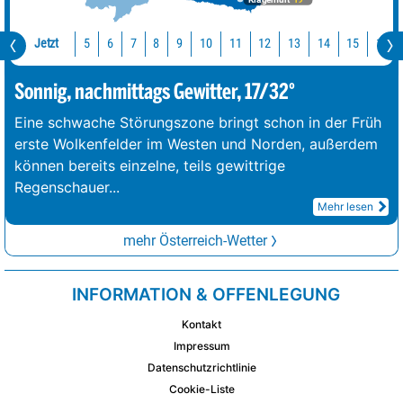
Klagenfurt
19°
Jetzt
10
11
12
13
14
15
16
5
6
7
8
9
Sonnig, nachmittags Gewitter, 17/32°
Eine schwache Störungszone bringt schon in der Früh
erste Wolkenfelder im Westen und Norden, außerdem
können bereits einzelne, teils gewittrige
Regenschauer
...
Mehr lesen
mehr Österreich-Wetter
INFORMATION & OFFENLEGUNG
Kontakt
Impressum
Datenschutzrichtlinie
Cookie-Liste