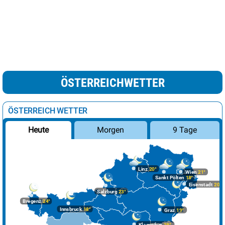
ÖSTERREICHWETTER
ÖSTERREICH WETTER
Morgen
9 Tage
Heute
Linz
20°
Wien
21°
Sankt Pölten
18°
Eisenstadt
20°
Salzburg
23°
Bregenz
24°
Innsbruck
18°
Graz
19°