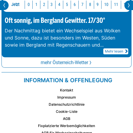
Jetzt
10
11
12
0
1
2
3
4
5
6
7
8
9
Oft sonnig, im Bergland Gewitter. 17/30°
Der Nachmittag bietet ein Wechselspiel aus Wolken
und Sonne, dazu ist besonders im Westen, Süden
sowie im Bergland mit Regenschauern und
...
Mehr lesen
mehr Österreich-Wetter
INFORMATION & OFFENLEGUNG
Kontakt
Impressum
Datenschutzrichtlinie
Cookie-Liste
AGB
Fixplatzierte Werbemöglichkeiten
AGB für Werbeeinschaltungen