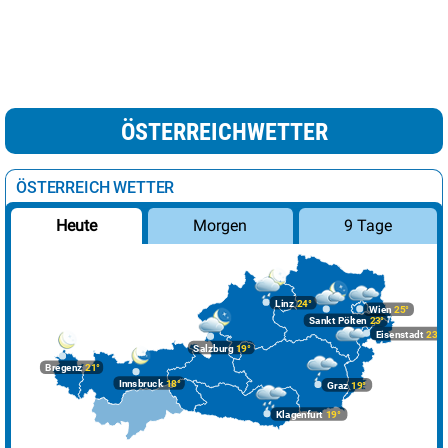
ÖSTERREICHWETTER
ÖSTERREICH WETTER
Morgen
9 Tage
Heute
Linz
24°
Wien
25°
Sankt Pölten
23°
Eisenstadt
23°
Salzburg
19°
Bregenz
21°
Innsbruck
18°
Graz
19°
Klagenfurt
19°