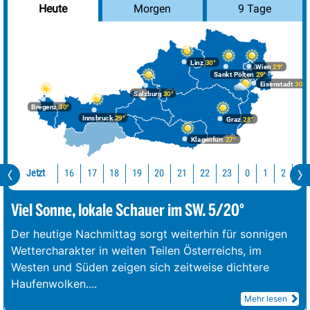
Morgen
9 Tage
Heute
Linz
30°
Wien
29°
Sankt Pölten
29°
Eisenstadt
30°
Salzburg
30°
Bregenz
30°
Innsbruck
29°
Graz
28°
Klagenfurt
27°
Jetzt
16
17
18
19
20
21
22
23
0
1
2
3
Viel Sonne, lokale Schauer im SW. 5/20°
Der heutige Nachmittag sorgt weiterhin für sonnigen
Wettercharakter in weiten Teilen Österreichs, im
Westen und Süden zeigen sich zeitweise dichtere
Haufenwolken.
...
Mehr lesen