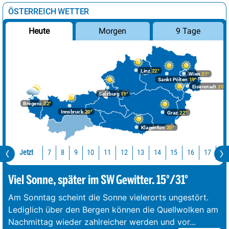
ÖSTERREICH WETTER
Morgen
9 Tage
Heute
Linz
22°
Wien
21°
Sankt Pölten
19°
Eisenstadt
20°
Salzburg
19°
Bregenz
22°
Innsbruck
20°
Graz
22°
Klagenfurt
20°
Jetzt
10
11
12
13
14
15
16
17
18
7
8
9
Viel Sonne, später im SW Gewitter. 15°/31°
Am Sonntag scheint die Sonne vielerorts ungestört.
Lediglich über den Bergen können die Quellwolken am
Nachmittag wieder zahlreicher werden und vor
...