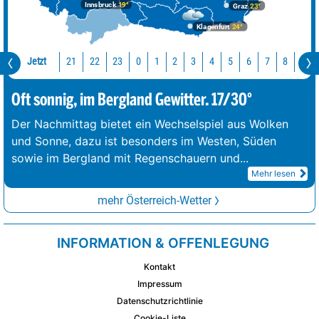
Innsbruck
19°
Graz
23°
Klagenfurt
24°
Jetzt
21
22
23
0
1
2
3
4
5
6
7
8
9
Oft sonnig, im Bergland Gewitter. 17/30°
Der Nachmittag bietet ein Wechselspiel aus Wolken
und Sonne, dazu ist besonders im Westen, Süden
sowie im Bergland mit Regenschauern und
...
Mehr lesen
mehr Österreich-Wetter
INFORMATION & OFFENLEGUNG
Kontakt
Impressum
Datenschutzrichtlinie
Cookie-Liste