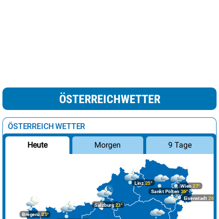
ÖSTERREICHWETTER
ÖSTERREICH WETTER
Morgen
9 Tage
Heute
Linz
25°
Wien
27°
Sankt Pölten
26°
Eisenstadt
26°
Salzburg
23°
Bregenz
25°