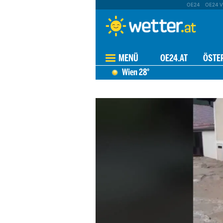
OE24
OE24 V
MENÜ
OE24.AT
ÖSTE
Wien
28°