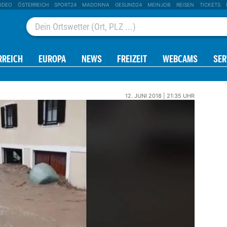
IDEO
ÖSTERREICH
SPORT24
MADONNA
GESUND24
MEINJOB
REISEN
TICKETS
RREICH
EUROPA
NEWS
FREIZEIT
WEBCAMS
SER
12. JUNI 2018 | 21:35 UHR