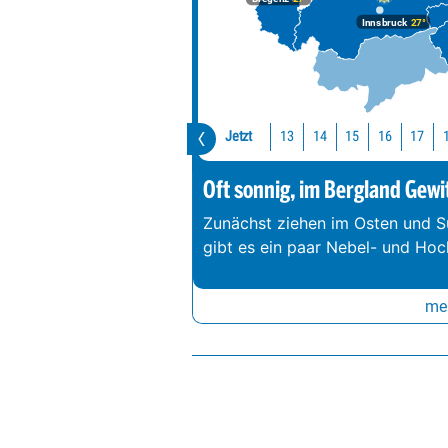
Innsbruck
27°
Jetzt
13
14
15
16
17
Oft sonnig, im Bergland Gewi
Zunächst ziehen im Osten und S
gibt es ein paar Nebel- und Hoc
meh