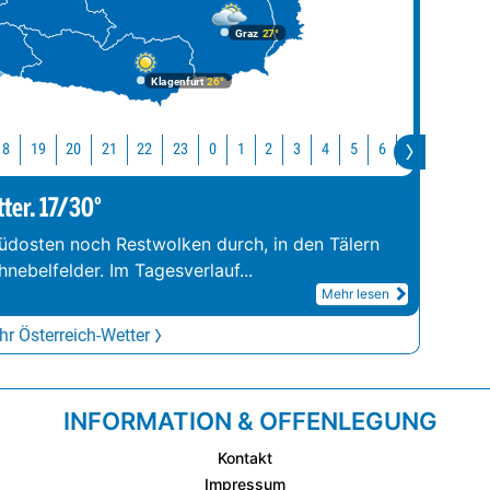
Graz
27°
Klagenfurt
26°
18
19
20
21
22
23
0
1
2
3
4
5
6
7
8
9
tter. 17/30°
üdosten noch Restwolken durch, in den Tälern
hnebelfelder. Im Tagesverlauf
...
Mehr lesen
r Österreich-Wetter
INFORMATION & OFFENLEGUNG
Kontakt
Impressum