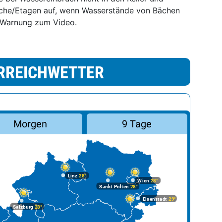
iche/Etagen auf, wenn Wasserstände von Bächen
s Warnung zum Video.
RREICHWETTER
Morgen
9 Tage
Linz
28°
Wien
28°
Sankt Pölten
28°
Eisenstadt
29°
Salzburg
28°