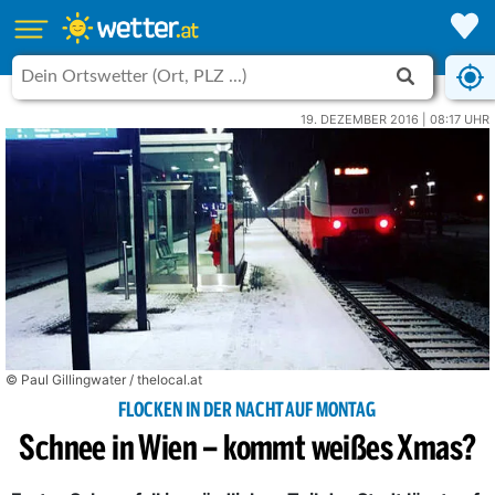
19. DEZEMBER 2016 | 08:17 UHR
© Paul Gillingwater / thelocal.at
FLOCKEN IN DER NACHT AUF MONTAG
Schnee in Wien – kommt weißes Xmas?