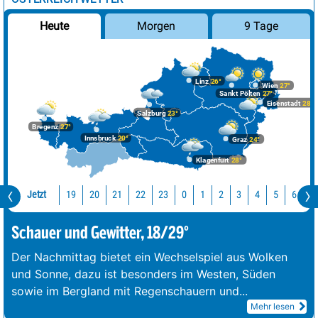
Morgen
9 Tage
Heute
Linz
26°
Wien
27°
Sankt Pölten
27°
Eisenstadt
28°
Salzburg
23°
Bregenz
27°
Innsbruck
20°
Graz
24°
Klagenfurt
28°
Jetzt
19
20
21
22
23
0
1
2
3
4
5
6
7
Schauer und Gewitter, 18/29°
Der Nachmittag bietet ein Wechselspiel aus Wolken
und Sonne, dazu ist besonders im Westen, Süden
sowie im Bergland mit Regenschauern und
...
Mehr lesen