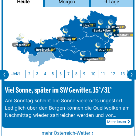
Morgen
9 Tage
Heute
Linz
22°
Wien
21°
Sankt Pölten
19°
Eisenstadt
18°
Salzburg
18°
Bregenz
21°
Innsbruck
20°
Graz
18°
Klagenfurt
18°
Jetzt
10
11
12
13
14
2
3
4
5
6
7
8
9
Viel Sonne, später im SW Gewitter. 15°/31°
Am Sonntag scheint die Sonne vielerorts ungestört.
Lediglich über den Bergen können die Quellwolken am
Nachmittag wieder zahlreicher werden und vor
...
Mehr lesen
mehr Österreich-Wetter