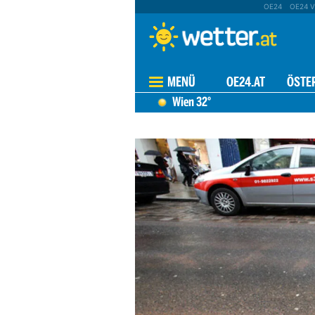
OE24
OE24 V
MENÜ
OE24.AT
ÖSTE
Wien
32°