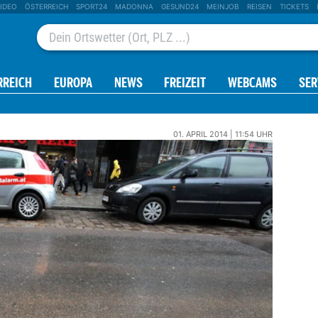
IDEO
ÖSTERREICH
SPORT24
MADONNA
GESUND24
MEINJOB
REISEN
TICKETS
RREICH
EUROPA
NEWS
FREIZEIT
WEBCAMS
SER
01. APRIL 2014 | 11:54 UHR