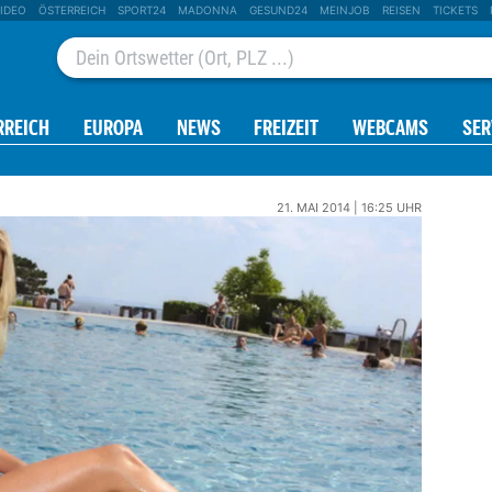
IDEO
ÖSTERREICH
SPORT24
MADONNA
GESUND24
MEINJOB
REISEN
TICKETS
RREICH
EUROPA
NEWS
FREIZEIT
WEBCAMS
SER
21. MAI 2014 | 16:25 UHR