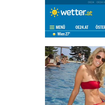
OE24
OE24 V
MENÜ
OE24.AT
ÖSTE
Wien
27°