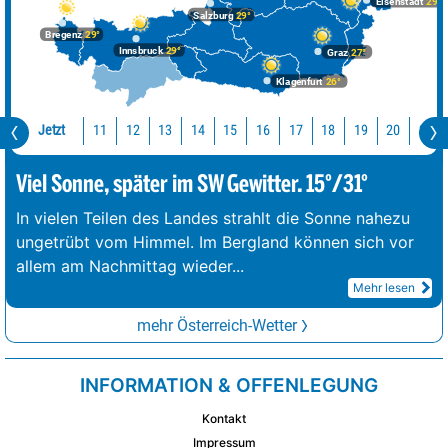
Eisenstadt
29°
Salzburg
29°
Bregenz
29°
Innsbruck
29°
Graz
27°
Klagenfurt
26°
Jetzt
11
12
13
14
15
16
17
18
19
20
21
Viel Sonne, später im SW Gewitter. 15°/31°
In vielen Teilen des Landes strahlt die Sonne nahezu
ungetrübt vom Himmel. Im Bergland können sich vor
allem am Nachmittag wieder
...
Mehr lesen
mehr Österreich-Wetter
INFORMATION & OFFENLEGUNG
Kontakt
Impressum