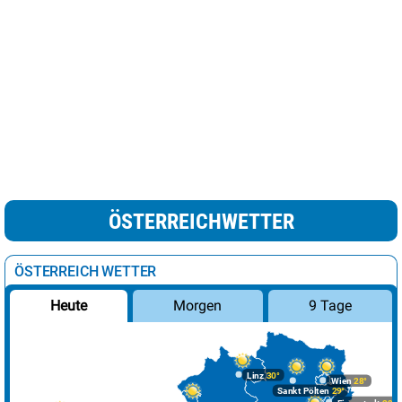
ÖSTERREICHWETTER
ÖSTERREICH WETTER
Morgen
9 Tage
Heute
Linz
30°
Wien
28°
Sankt Pölten
29°