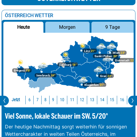
ÖSTERREICH WETTER
Morgen
9 Tage
Heute
Linz
21°
Wien
23°
Sankt Pölten
20°
Eisenstadt
22°
Salzburg
18°
Bregenz
18°
Innsbruck
19°
Graz
24°
Klagenfurt
21°
Jetzt
10
11
12
13
14
15
16
17
6
7
8
9
Viel Sonne, lokale Schauer im SW. 5/20°
Der heutige Nachmittag sorgt weiterhin für sonnigen
Wettercharakter in weiten Teilen Österreichs, im