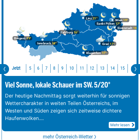
Linz
21°
Wien
19°
Sankt Pölten
17°
Eisenstadt
16°
Salzburg
16°
Bregenz
19°
Innsbruck
18°
Graz
17°
Klagenfurt
17°
Jetzt
10
11
12
13
14
15
16
5
6
7
8
9
Viel Sonne, lokale Schauer im SW. 5/20°
Der heutige Nachmittag sorgt weiterhin für sonnigen
Wettercharakter in weiten Teilen Österreichs, im
Westen und Süden zeigen sich zeitweise dichtere
Haufenwolken.
...
Mehr lesen
mehr Österreich-Wetter