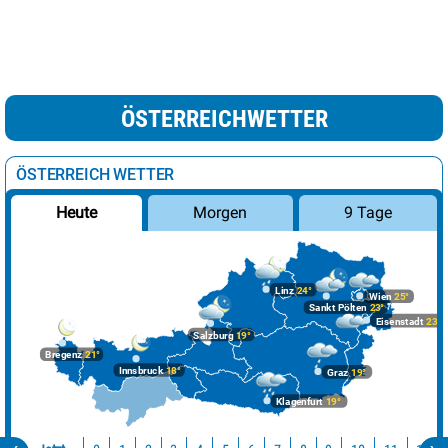
ÖSTERREICHWETTER
ÖSTERREICH WETTER
Morgen
9 Tage
Heute
Linz
24°
Wien
25°
Sankt Pölten
23°
Eisenstadt
23°
Salzburg
19°
Bregenz
21°
Innsbruck
18°
Graz
19°
Klagenfurt
19°