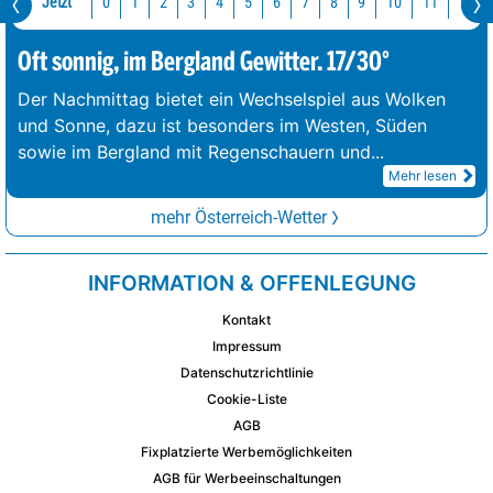
Jetzt
10
11
12
0
1
2
3
4
5
6
7
8
9
Oft sonnig, im Bergland Gewitter. 17/30°
Der Nachmittag bietet ein Wechselspiel aus Wolken
und Sonne, dazu ist besonders im Westen, Süden
sowie im Bergland mit Regenschauern und
...
Mehr lesen
mehr Österreich-Wetter
INFORMATION & OFFENLEGUNG
Kontakt
Impressum
Datenschutzrichtlinie
Cookie-Liste
AGB
Fixplatzierte Werbemöglichkeiten
AGB für Werbeeinschaltungen