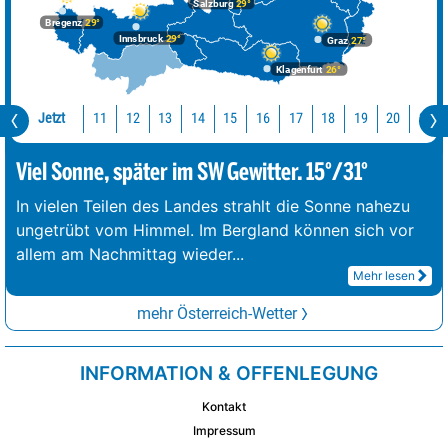
Salzburg
29°
Bregenz
29°
Innsbruck
29°
Graz
27°
Klagenfurt
26°
Jetzt
11
12
13
14
15
16
17
18
19
20
21
Viel Sonne, später im SW Gewitter. 15°/31°
In vielen Teilen des Landes strahlt die Sonne nahezu
ungetrübt vom Himmel. Im Bergland können sich vor
allem am Nachmittag wieder
...
Mehr lesen
mehr Österreich-Wetter
INFORMATION & OFFENLEGUNG
Kontakt
Impressum