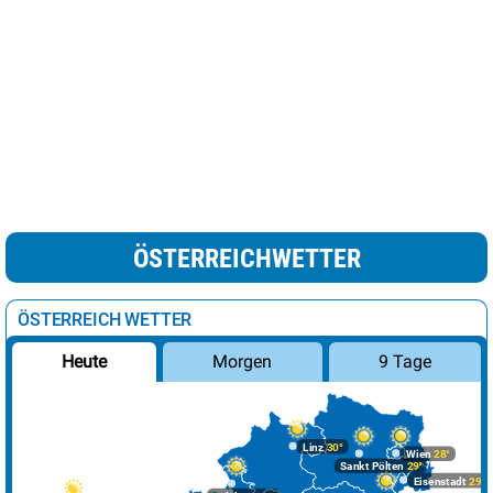
ÖSTERREICHWETTER
ÖSTERREICH WETTER
Morgen
9 Tage
Heute
Linz
30°
Wien
28°
Sankt Pölten
29°
Eisenstadt
29°