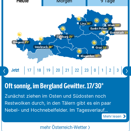
Morgen
9 Tage
Heute
Linz
30°
Wien
29°
Sankt Pölten
29°
Eisenstadt
29°
Salzburg
29°
Bregenz
29°
Innsbruck
28°
Graz
28°
Klagenfurt
27°
Jetzt
17
18
19
20
21
22
23
0
1
2
3
4
Oft sonnig, im Bergland Gewitter. 17/30°
Zunächst ziehen im Osten und Südosten noch
Restwolken durch, in den Tälern gibt es ein paar
Nebel- und Hochnebelfelder. Im Tagesverlauf
...
Mehr lesen
mehr Österreich-Wetter