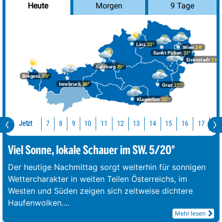
Morgen
9 Tage
Heute
Linz
22°
Wien
24°
Sankt Pölten
21°
Eisenstadt
23°
Salzburg
20°
Bregenz
20°
Innsbruck
20°
Graz
25°
Klagenfurt
22°
Jetzt
10
11
12
13
14
15
16
17
18
7
8
9
Viel Sonne, lokale Schauer im SW. 5/20°
Der heutige Nachmittag sorgt weiterhin für sonnigen
Wettercharakter in weiten Teilen Österreichs, im
Westen und Süden zeigen sich zeitweise dichtere
Haufenwolken.
...
Mehr lesen