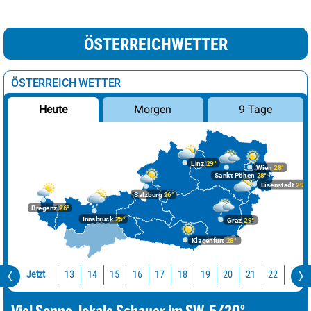
ÖSTERREICHWETTER
ÖSTERREICH WETTER
Morgen
9 Tage
Heute
Linz
29°
Wien
28°
Sankt Pölten
28°
Eisenstadt
29°
Salzburg
26°
Bregenz
26°
Innsbruck
25°
Graz
29°
Klagenfurt
28°
Jetzt
13
14
15
16
17
18
19
20
21
22
23