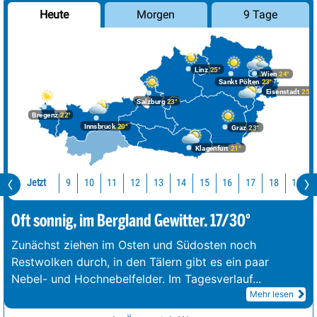
Morgen
9 Tage
Heute
Linz
25°
Wien
24°
Sankt Pölten
23°
Eisenstadt
25°
Salzburg
23°
Bregenz
22°
Innsbruck
20°
Graz
23°
Klagenfurt
21°
Jetzt
10
11
12
13
14
15
16
17
18
19
9
Oft sonnig, im Bergland Gewitter. 17/30°
Zunächst ziehen im Osten und Südosten noch
Restwolken durch, in den Tälern gibt es ein paar
Nebel- und Hochnebelfelder. Im Tagesverlauf
...
Mehr lesen