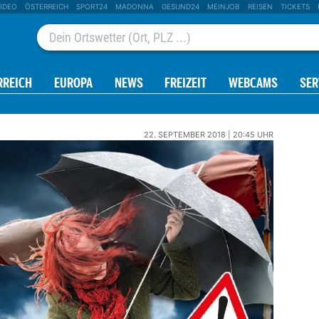
IDEO
ÖSTERREICH
SPORT24
MADONNA
GESUND24
MEINJOB
REISEN
TICKETS
RREICH
EUROPA
NEWS
FREIZEIT
WEBCAMS
SER
22. SEPTEMBER 2018 | 20:45 UHR