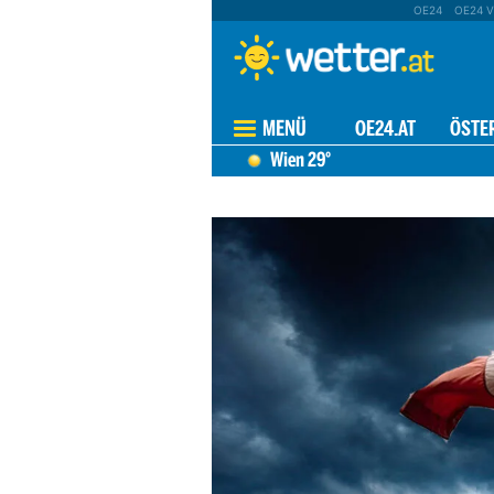
OE24
OE24 V
MENÜ
OE24.AT
ÖSTE
Wien
29°