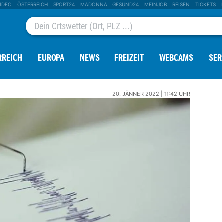
IDEO
ÖSTERREICH
SPORT24
MADONNA
GESUND24
MEINJOB
REISEN
TICKETS
RREICH
EUROPA
NEWS
FREIZEIT
WEBCAMS
SER
20. JÄNNER 2022 | 11:42 UHR