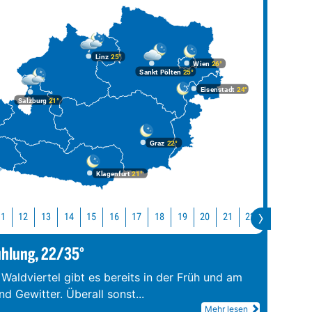
Linz
25°
Wien
26°
Sankt Pölten
25°
Eisenstadt
24°
Salzburg
21°
Graz
22°
Klagenfurt
21°
11
12
13
14
15
16
17
18
19
20
21
22
23
0
ühlung, 22/35°
 Waldviertel gibt es bereits in der Früh und am
d Gewitter. Überall sonst
...
Mehr lesen