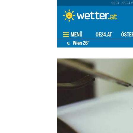
OE24
OE24 V
MENÜ
OE24.AT
ÖSTE
Wien
26°