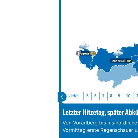
Bregenz
22°
Innsbruck
18°
Jetzt
10
5
6
7
8
9
Letzter Hitzetag, später Abk
Von Vorarlberg bis ins nördliche
Vormittag erste Regenschauer un