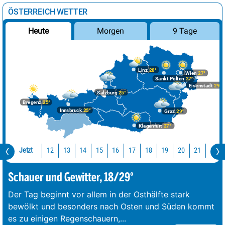
ÖSTERREICH WETTER
Morgen
9 Tage
Heute
Linz
28°
Wien
27°
Sankt Pölten
27°
Eisenstadt
29°
Salzburg
25°
Bregenz
25°
Innsbruck
25°
Graz
29°
Klagenfurt
27°
Jetzt
12
13
14
15
16
17
18
19
20
21
22
Schauer und Gewitter, 18/29°
Der Tag beginnt vor allem in der Osthälfte stark
bewölkt und besonders nach Osten und Süden kommt
es zu einigen Regenschauern,
...