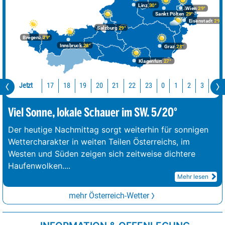
Linz
30°
Wien
29°
Sankt Pölten
29°
Eisenstadt
29°
Salzburg
29°
Bregenz
29°
Innsbruck
28°
Graz
28°
Klagenfurt
27°
Jetzt
17
18
19
20
21
22
23
0
1
2
3
4
Viel Sonne, lokale Schauer im SW. 5/20°
Der heutige Nachmittag sorgt weiterhin für sonnigen
Wettercharakter in weiten Teilen Österreichs, im
Westen und Süden zeigen sich zeitweise dichtere
Haufenwolken.
...
Mehr lesen
mehr Österreich-Wetter