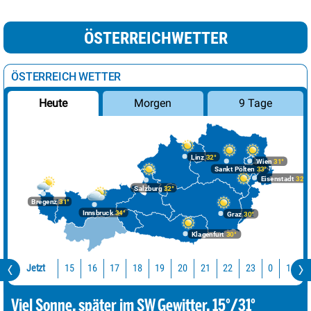
ÖSTERREICHWETTER
ÖSTERREICH WETTER
Morgen
9 Tage
Heute
Linz
32°
Wien
31°
Sankt Pölten
33°
Eisenstadt
32°
Salzburg
32°
Bregenz
31°
Innsbruck
34°
Graz
30°
Klagenfurt
30°
Jetzt
15
16
17
18
19
20
21
22
23
0
1
2
Viel Sonne, später im SW Gewitter. 15°/31°