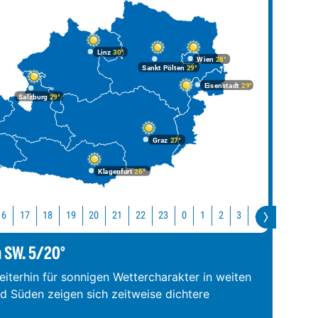
Linz
30°
Wien
28°
Sankt Pölten
29°
Eisenstadt
29°
Salzburg
29°
Graz
27°
Klagenfurt
26°
16
17
18
19
20
21
22
23
0
1
2
3
4
5
6
7
m SW. 5/20°
iterhin für sonnigen Wettercharakter in weiten
nd Süden zeigen sich zeitweise dichtere