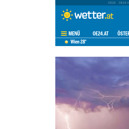
OE24
OE24 V
MENÜ
OE24.AT
ÖSTE
Wien
28°