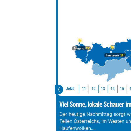
Bregenz
29°
Innsbruck
29°
Jetzt
11
12
13
14
15
Viel Sonne, lokale Schauer i
Der heutige Nachmittag sorgt we
Teilen Österreichs, im Westen u
Haufenwolken.
...