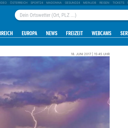
IDEO
ÖSTERREICH
SPORT24
MADONNA
GESUND24
MEINJOB
REISEN
TICKETS
RREICH
EUROPA
NEWS
FREIZEIT
WEBCAMS
SER
18. JUNI 2017 | 15:45 UHR