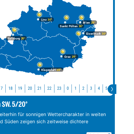
Linz
30°
Wien
29°
Sankt Pölten
30°
Eisenstadt
30°
Salzburg
30°
Graz
29°
Klagenfurt
28°
17
18
19
20
21
22
23
0
1
2
3
4
5
6
7
8
m SW. 5/20°
iterhin für sonnigen Wettercharakter in weiten
nd Süden zeigen sich zeitweise dichtere