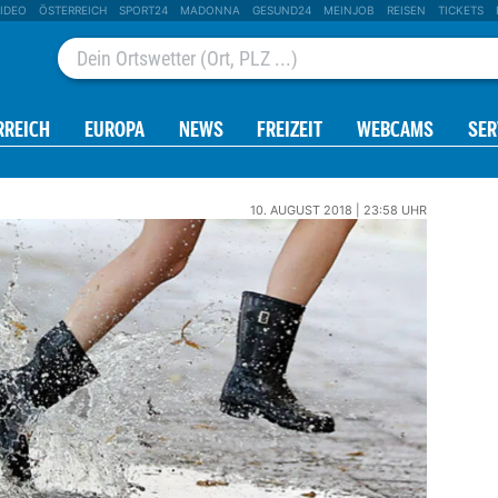
IDEO
ÖSTERREICH
SPORT24
MADONNA
GESUND24
MEINJOB
REISEN
TICKETS
RREICH
EUROPA
NEWS
FREIZEIT
WEBCAMS
SER
10. AUGUST 2018 | 23:58 UHR