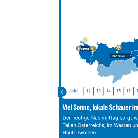
Bregenz
29°
Innsbruck
31°
Jetzt
12
13
14
15
16
Viel Sonne, lokale Schauer i
Der heutige Nachmittag sorgt we
Teilen Österreichs, im Westen u
Haufenwolken.
...