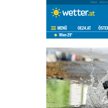
OE24
OE24 V
MENÜ
OE24.AT
ÖSTE
Wien
29°