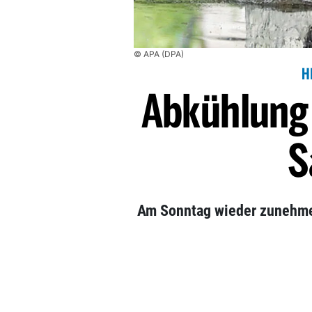
© APA (DPA)
H
Abkühlung
S
Am Sonntag wieder zunehmen