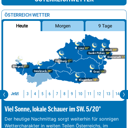
ÖSTERREICH WETTER
Morgen
9 Tage
Heute
Linz
22°
Wien
20°
Sankt Pölten
18°
Eisenstadt
17°
Salzburg
17°
Bregenz
21°
Innsbruck
19°
Graz
19°
Klagenfurt
18°
Jetzt
10
11
12
13
14
1
3
4
5
6
7
8
9
Viel Sonne, lokale Schauer im SW. 5/20°
Der heutige Nachmittag sorgt weiterhin für sonnigen
Wettercharakter in weiten Teilen Österreichs, im