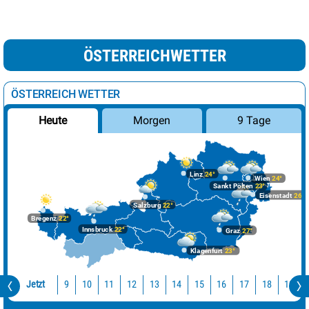
ÖSTERREICHWETTER
ÖSTERREICH WETTER
Morgen
9 Tage
Heute
Linz
24°
Wien
24°
Sankt Pölten
23°
Eisenstadt
26°
Salzburg
22°
Bregenz
22°
Innsbruck
22°
Graz
27°
Klagenfurt
23°
Jetzt
10
11
12
13
14
15
16
17
18
19
9