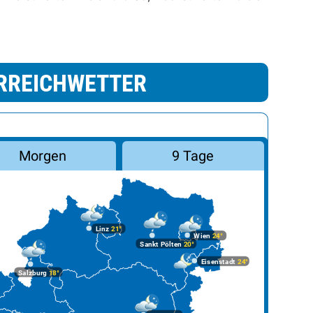
RREICHWETTER
Morgen
9 Tage
Linz
21°
Wien
24°
Sankt Pölten
20°
Eisenstadt
24°
Salzburg
18°