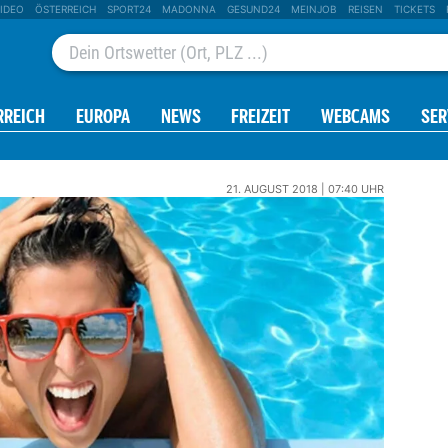
IDEO
ÖSTERREICH
SPORT24
MADONNA
GESUND24
MEINJOB
REISEN
TICKETS
RREICH
EUROPA
NEWS
FREIZEIT
WEBCAMS
SER
21. AUGUST 2018 | 07:40 UHR