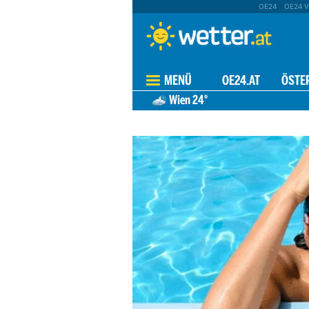
OE24
OE24 V
MENÜ
OE24.AT
ÖSTE
Wien
24°