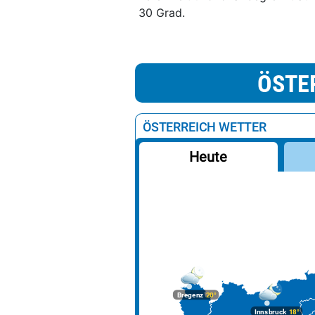
30 Grad.
ÖSTE
ÖSTERREICH WETTER
Heute
Bregenz
20°
Innsbruck
18°