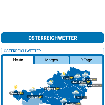
ÖSTERREICHWETTER
ÖSTERREICH WETTER
Morgen
9 Tage
Heute
Linz
22°
Wien
24°
Sankt Pölten
21°
Eisenstadt
23°
Salzburg
20°
Bregenz
20°
Innsbruck
20°
Graz
25°
Klagenfurt
22°