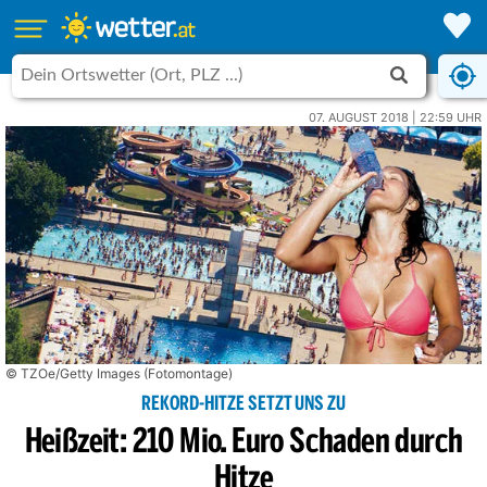
07. AUGUST 2018 | 22:59 UHR
© TZOe/Getty Images (Fotomontage)
REKORD-HITZE SETZT UNS ZU
Heißzeit: 210 Mio. Euro Schaden durch
Hitze