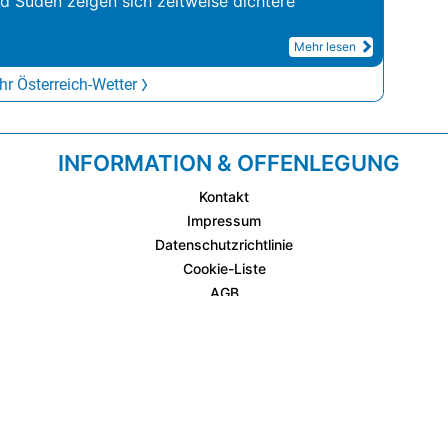
nd Süden zeigen sich zeitweise dichtere
Mehr lesen
r Österreich-Wetter
INFORMATION & OFFENLEGUNG
Kontakt
Impressum
Datenschutzrichtlinie
Cookie-Liste
AGB
Fixplatzierte Werbemöglichkeiten
AGB für Werbeeinschaltungen
wetter.at Partner (Messstation & WetterCam)
Cookie Einstellungen und Widerruf