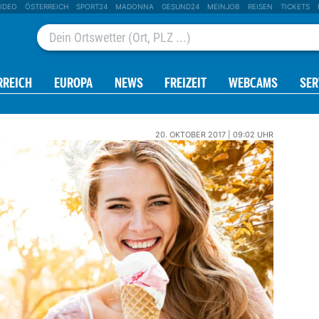
IDEO
ÖSTERREICH
SPORT24
MADONNA
GESUND24
MEINJOB
REISEN
TICKETS
RREICH
EUROPA
NEWS
FREIZEIT
WEBCAMS
SER
20. OKTOBER 2017 | 09:02 UHR