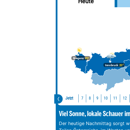
Heute
Bregenz
20°
Innsbruck
20°
Jetzt
10
11
12
7
8
9
Viel Sonne, lokale Schauer i
Der heutige Nachmittag sorgt we