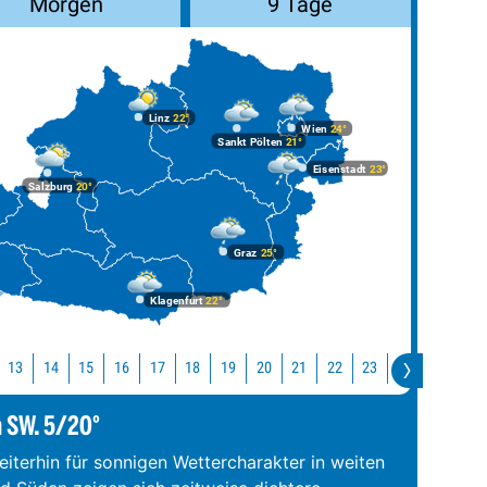
Morgen
9 Tage
Linz
22°
Wien
24°
Sankt Pölten
21°
Eisenstadt
23°
Salzburg
20°
Graz
25°
Klagenfurt
22°
13
14
15
16
17
18
19
20
21
22
23
0
1
2
m SW. 5/20°
iterhin für sonnigen Wettercharakter in weiten