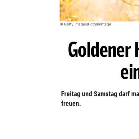
© Getty Images/Fotomontage
Goldener 
ei
Freitag und Samstag darf ma
freuen.