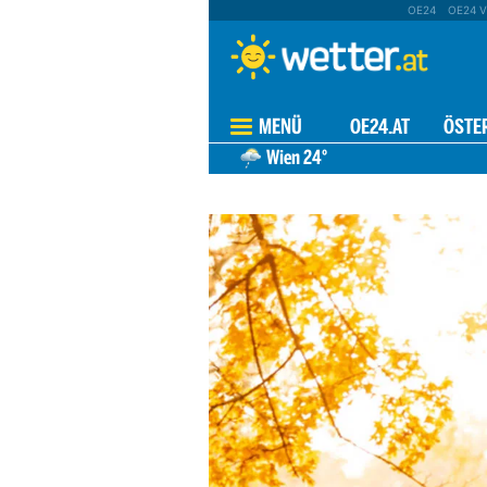
OE24
OE24 V
MENÜ
OE24.AT
ÖSTE
Wien
24°