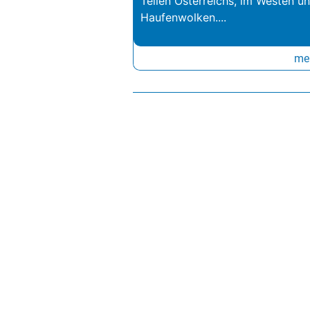
Teilen Österreichs, im Westen u
Haufenwolken.
...
meh