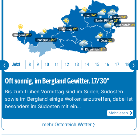
Linz
24°
Wien
24°
Sankt Pölten
22°
Eisenstadt
24°
Salzburg
22°
Bregenz
21°
Innsbruck
20°
Graz
22°
Klagenfurt
21°
Jetzt
10
11
12
13
14
15
16
17
18
1
8
9
Oft sonnig, im Bergland Gewitter. 17/30°
Bis zum frühen Vormittag sind im Süden, Südosten
sowie im Bergland einige Wolken anzutreffen, dabei ist
besonders im Südosten mit ein
...
Mehr lesen
mehr Österreich-Wetter